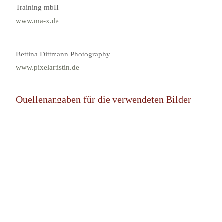
Training mbH
www.ma-x.de
Bettina Dittmann Photography
www.pixelartistin.de
Quellenangaben für die verwendeten Bilder
und Grafiken:
Dirk Backes
Bittner Photography
Bettina Dittmann Photography
Wolfgang Krajewski