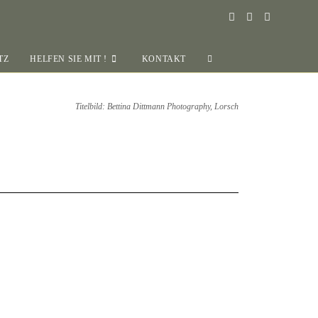
TZ
HELFEN SIE MIT !
KONTAKT
Titelbild: Bettina Dittmann Photography, Lorsch