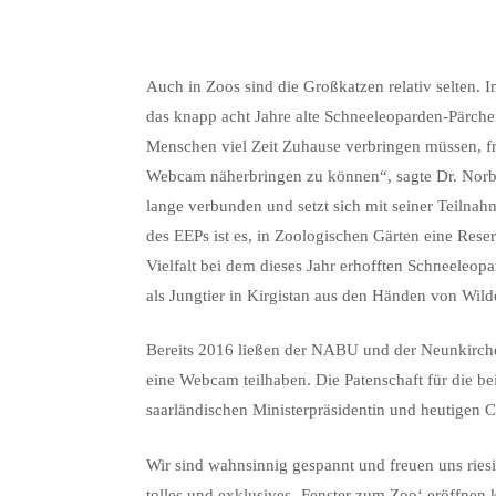
Auch in Zoos sind die Großkatzen relativ selten. 
das knapp acht Jahre alte Schneeleoparden-Pärchen
Menschen viel Zeit Zuhause verbringen müssen, fr
Webcam näherbringen zu können“, sagte Dr. Norbe
lange verbunden und setzt sich mit seiner Teilna
des EEPs ist es, in Zoologischen Gärten eine Res
Vielfalt bei dem dieses Jahr erhofften Schneele
als Jungtier in Kirgistan aus den Händen von Wild
Bereits 2016 ließen der NABU und der Neunkirch
eine Webcam teilhaben. Die Patenschaft für die 
saarländischen Ministerpräsidentin und heutigen
Wir sind wahnsinnig gespannt und freuen uns riesi
tolles und exklusives ‚Fenster zum Zoo‘ eröffnen 