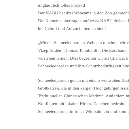
unglaublich tolles Projekt!
Der NABU hat drei Webcams in den Zoo gebrach
Die Kameras übertragen auf
www.NABU.de/leos-l
bei Geburt und Aufzucht beobachten!
„Mit der Schneeleoparden-Webcam möchten wir vor 
Vizepräsident Thomas Tennhardt. „Die Zuschauer kö
verstehen lernen. Dies begreifen wir als Chance, ü
Schneeleoparden und ihre Schutzbedürftigkeit hin
Schneeleoparden gelten mit einem weltweiten Besta
Großkatzen, die in den kargen Hochgebirgen Asiens
Traditionellen Chinesischen Medizin. Außerdem 
Konflikten mit lokalen Hirten. Daneben bedroht a
Schneeleoparden in freier Wildbahn ein und konnte