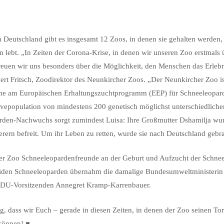
In Deutschland gibt es insgesamt 12 Zoos, in denen sie gehalten werden
 lebt. „In Zeiten der Corona-Krise, in denen wir unseren Zoo erstmals 
euen wir uns besonders über die Möglichkeit, den Menschen das Erlebn
rt Fritsch, Zoodirektor des Neunkircher Zoos. „Der Neunkircher Zoo
hme am Europäischen Erhaltungszuchtprogramm (EEP) für Schneeleoparden
ervepopulation von mindestens 200 genetisch möglichst unterschiedliche
oparden-Nachwuchs sorgt zumindest Luisa: Ihre Großmutter Dshamilja 
erern befreit. Um ihr Leben zu retten, wurde sie nach Deutschland gebr
er Zoo Schneeleopardenfreunde an der Geburt und Aufzucht der Schne
beiden Schneeleoparden übernahm die damalige Bundesumweltministerin
 CDU-Vorsitzenden Annegret Kramp-Karrenbauer.
g, dass wir Euch – gerade in diesen Zeiten, in denen der Zoo seinen To
können! ♥️