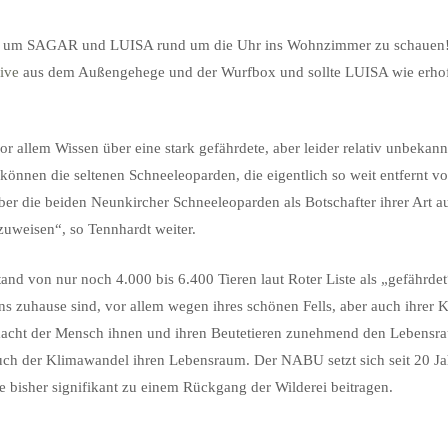
t um SAGAR und LUISA rund um die Uhr ins Wohnzimmer zu schauen
ive
aus dem Außengehege und der Wurfbox und sollte LUISA wie erhoff
allem Wissen über eine stark gefährdete, aber leider relativ unbekannt
nnen die seltenen Schneeleoparden, die eigentlich so weit entfernt von
ber die beiden Neunkircher Schneeleoparden als Botschafter ihrer Art auf
zuweisen“, so Tennhardt weiter.
nd von nur noch 4.000 bis 6.400 Tieren laut Roter Liste als „gefährdet
 zuhause sind, vor allem wegen ihres schönen Fells, aber auch ihrer Kno
macht der Mensch ihnen und ihren Beutetieren zunehmend den Lebensra
uch der Klimawandel ihren Lebensraum. Der NABU setzt sich seit 20 Jah
 bisher signifikant zu einem Rückgang der Wilderei beitragen.