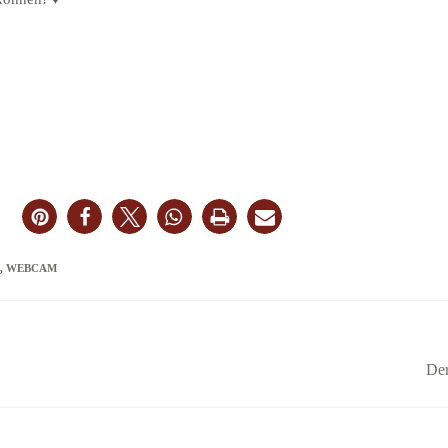
,
WEBCAM
Der