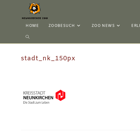
HOME
ZOOBESUCH
ZOO NEWS
ERL
stadt_nk_150px