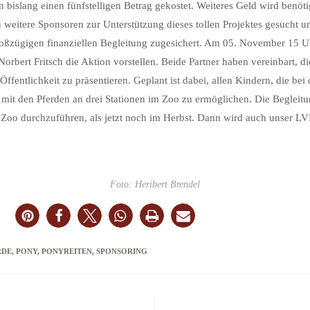
 bislang einen fünfstelligen Betrag gekostet. Weiteres Geld wird benötig
 weitere Sponsoren zur Unterstützung dieses tollen Projektes gesucht
großzügigen finanziellen Begleitung zugesichert. Am 05. November 15 
orbert Fritsch die Aktion vorstellen. Beide Partner haben vereinbart, d
ntlichkeit zu präsentieren. Geplant ist dabei, allen Kindern, die bei de
mit den Pferden an drei Stationen im Zoo zu ermöglichen. Die Begleitun
im Zoo durchzuführen, als jetzt noch im Herbst. Dann wird auch unser L
Foto: Heribert Brendel
RDE
,
PONY
,
PONYREITEN
,
SPONSORING