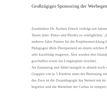
Großzügiges Sponsoring der Werbege
Zoodirektor Dr. Norbert Fritsch verfolgt seit Jah
Tieren (hier: Ponys und Pferde) zu ermöglichen. „K
mehrere Jahre Partner für die Projektentwicklung 
Pädagogen (Reit-Therapeuten) an einem solchen Pr
sehr kurzfristig reagieren. Also wurden drei Isla
geschaffen sowie ein Longierplatz errichtet.
An Zaumzeug und Sättel mangelt es aktuell noch 
Gruppen von je 5 Kindern unter der Betreuung eine
des Zoos ist die Zoopädagogin Ina Steinert mit im
begrenzt und die Warteliste der Caritas ist entsp