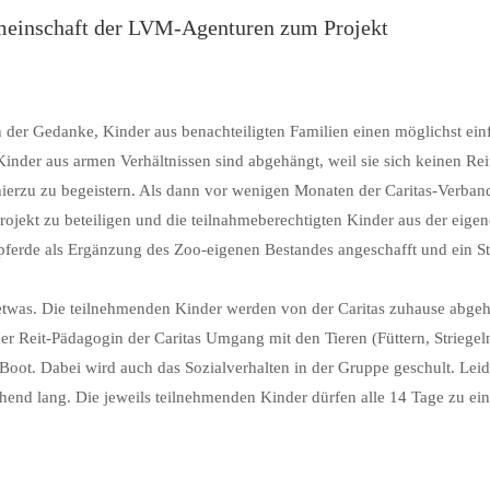
meinschaft der LVM-Agenturen zum Projekt
ren der Gedanke, Kinder aus benachteiligten Familien einen möglichst 
inder aus armen Verhältnissen sind abgehängt, weil sie sich keinen Reit
hierzu zu begeistern. Als dann vor wenigen Monaten der Caritas-Verband 
ojekt zu beteiligen und die teilnahmeberechtigten Kinder aus der eigen
ndpferde als Ergänzung des Zoo-eigenen Bestandes angeschafft und ein S
etwas. Die teilnehmenden Kinder werden von der Caritas zuhause abgeh
r Reit-Pädagogin der Caritas Umgang mit den Tieren (Füttern, Striegeln
 Boot. Dabei wird auch das Sozialverhalten in der Gruppe geschult. Leid
rechend lang. Die jeweils teilnehmenden Kinder dürfen alle 14 Tage zu 