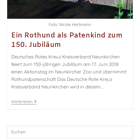
Foto: Nicole Hartmann
Ein Rothund als Patenkind zum
150. Jubiläum
Deutsches Rotes Kreuz Kreisverband Neunkirchen
feiert zum 150-jährigen Jubiläum am 17. Juni 2018
einen Aktionstag im Neunkircher Zoo und übernimmt
Rothundpatenschaft Das Deutsche Rote Kreuz
Kreisverband Neunkirchen wird in diesem…
Weiterlesen