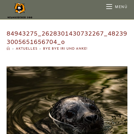
MENÜ
84943275_2628301430732267_48239
3005651656704_o
>
AKTUELLES
>
BYE BYE IRI UND ANKE!