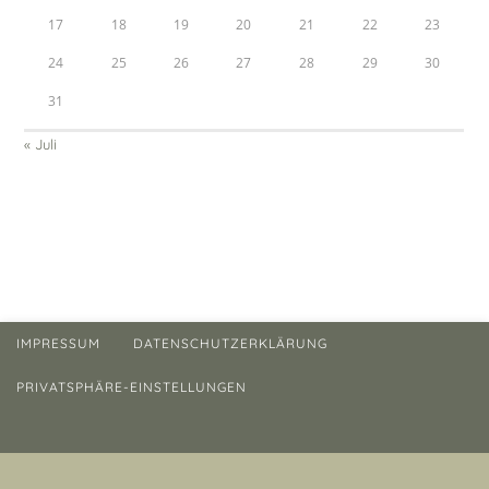
17
18
19
20
21
22
23
24
25
26
27
28
29
30
31
« Juli
IMPRESSUM
DATENSCHUTZERKLÄRUNG
PRIVATSPHÄRE-EINSTELLUNGEN