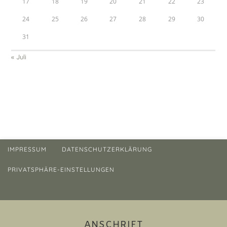
17
18
19
20
21
22
23
24
25
26
27
28
29
30
31
« Juli
IMPRESSUM
DATENSCHUTZERKLÄRUNG
PRIVATSPHÄRE-EINSTELLUNGEN
ANSCHRIFT