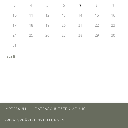
3
4
5
6
7
8
9
10
11
12
13
14
15
16
17
18
19
20
21
22
23
24
25
26
27
28
29
30
31
« Juli
IMPRESSUM
DATENSCHUTZERKLÄRUNG
PRIVATSPHÄRE-EINSTELLUNGEN