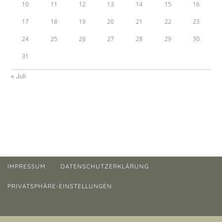
10
11
12
13
14
15
16
17
18
19
20
21
22
23
24
25
26
27
28
29
30
31
« Juli
IMPRESSUM
DATENSCHUTZERKLÄRUNG
PRIVATSPHÄRE-EINSTELLUNGEN