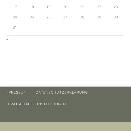
17
18
19
20
21
22
23
24
25
26
27
28
29
30
31
« Juli
IMPRESSUM
DATENSCHUTZERKLÄRUNG
PRIVATSPHÄRE-EINSTELLUNGEN