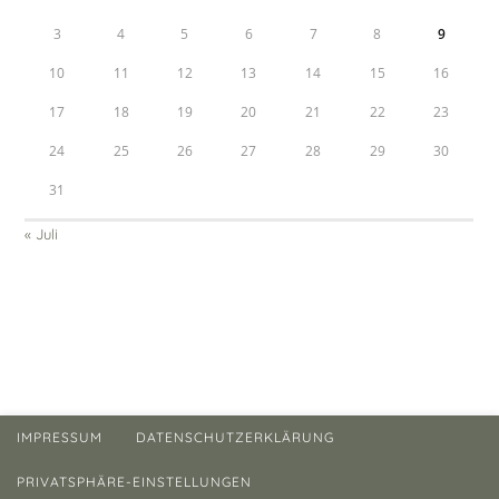
3
4
5
6
7
8
9
10
11
12
13
14
15
16
17
18
19
20
21
22
23
24
25
26
27
28
29
30
31
« Juli
IMPRESSUM
DATENSCHUTZERKLÄRUNG
PRIVATSPHÄRE-EINSTELLUNGEN