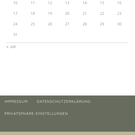
10
11
12
13
14
15
16
17
18
19
20
21
22
23
24
25
26
27
28
29
30
31
« Juli
IMPRESSUM
DATENSCHUTZERKLÄRUNG
PRIVATSPHÄRE-EINSTELLUNGEN