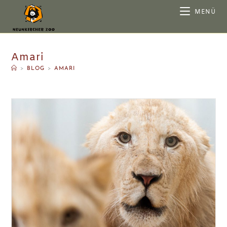
MENÜ
Amari
>
BLOG
>
AMARI