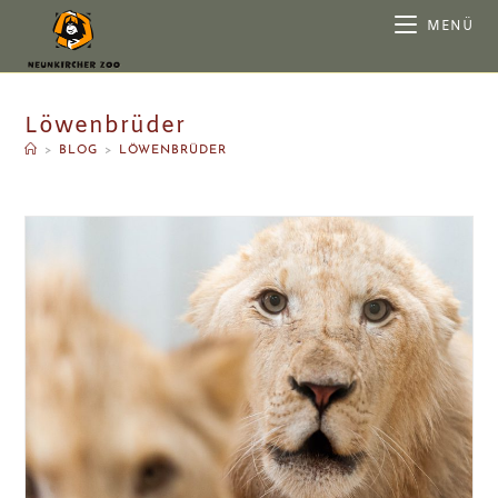
MENÜ
Löwenbrüder
>
BLOG
>
LÖWENBRÜDER